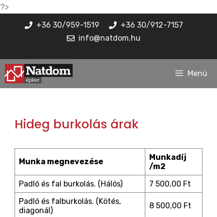
Kilépés
?>
a
+36 30/959-1519
+36 30/912-7157
tartalomba
info@natdom.hu
Menü
Hideg burkolás árak
Munkadíj
Munka megnevezése
/m2
Padló és fal burkolás. (Hálós)
7 500,00 Ft
Padló és falburkolás. (Kötés,
8 500,00 Ft
diagonál)