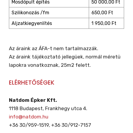
Mosdópult építés
50 000,00 Ft
Szilikonozás /fm
650,00 Ft
Aljzatkiegyenlítés
1 950,00 Ft
Az áraink az ÁFA-t nem tartalmazzák.
Az áraink tájékoztató jellegüek, normál méretü
lapokra vonatkoznak, 25m2 felett.
ELÉRHETŐSÉGEK
Natdom Épker Kft.
1118 Budapest, Frankhegy utca 4.
info@natdom.hu
+36 30/959-1519, +36 30/912-7157