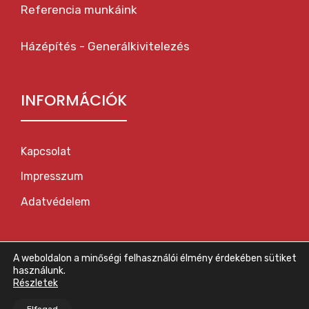
Referencia munkáink
Házépítés - Generálkivitelezés
INFORMÁCIÓK
Kapcsolat
Impresszum
Adatvédelem
A weboldalon a minőségi felhasználói élmény érdekében sütiket
használunk.
Részletek
© Minden jog fenntartva: NATDOM Épker Kft.