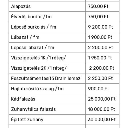
Alapozás
750,00 Ft
Élvédő, bordür /fm
750,00 Ft
Lépcső burkolás / fm
9 200,00 Ft
Lábazat / fm
1 900,00 Ft
Lépcső lábazat / fm
2 200,00 Ft
Vízszigetelés 1K /1 réteg/
1 950,00 Ft
Vízszigetelés 2K /1 réteg/
2 200,00 Ft
Feszültsémentesítő Drain lemez
2 250,00 Ft
Hajlaterősítő szalag /fm
900,00 Ft
Kádfalazás
25 000,00 Ft
Zuhanytálca falazás
18 000,00 Ft
Épített zuhany
30 000,00 Ft